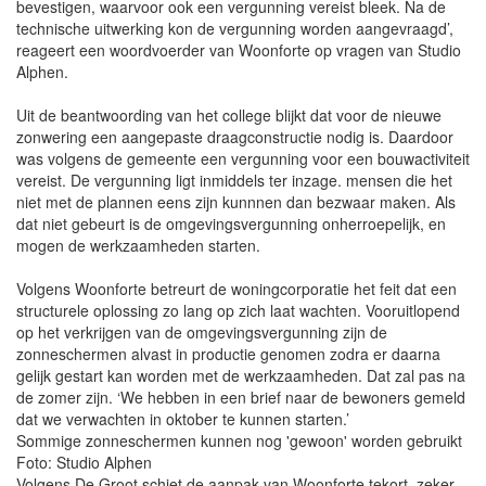
bevestigen, waarvoor ook een vergunning vereist bleek. Na de
technische uitwerking kon de vergunning worden aangevraagd’,
reageert een woordvoerder van Woonforte op vragen van Studio
Alphen.
Uit de beantwoording van het college blijkt dat voor de nieuwe
zonwering een aangepaste draagconstructie nodig is. Daardoor
was volgens de gemeente een vergunning voor een bouwactiviteit
vereist. De vergunning ligt inmiddels ter inzage. mensen die het
niet met de plannen eens zijn kunnnen dan bezwaar maken. Als
dat niet gebeurt is de omgevingsvergunning onherroepelijk, en
mogen de werkzaamheden starten.
Volgens Woonforte betreurt de woningcorporatie het feit dat een
structurele oplossing zo lang op zich laat wachten. Vooruitlopend
op het verkrijgen van de omgevingsvergunning zijn de
zonneschermen alvast in productie genomen zodra er daarna
gelijk gestart kan worden met de werkzaamheden. Dat zal pas na
de zomer zijn. ‘We hebben in een brief naar de bewoners gemeld
dat we verwachten in oktober te kunnen starten.’
Sommige zonneschermen kunnen nog 'gewoon' worden gebruikt
Foto: Studio Alphen
Volgens De Groot schiet de aanpak van Woonforte tekort, zeker