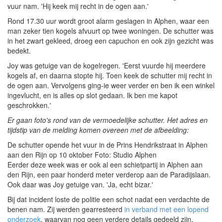
vuur nam. 'Hij keek mij recht in de ogen aan.'
Rond 17.30 uur wordt groot alarm geslagen in Alphen, waar een
man zeker tien kogels afvuurt op twee woningen. De schutter was
in het zwart gekleed, droeg een capuchon en ook zijn gezicht was
bedekt.
Joy was getuige van de kogelregen. 'Eerst vuurde hij meerdere
kogels af, en daarna stopte hij. Toen keek de schutter mij recht in
de ogen aan. Vervolgens ging-ie weer verder en ben ik een winkel
ingevlucht, en is alles op slot gedaan. Ik ben me kapot
geschrokken.'
Er gaan foto's rond van de vermoedelijke schutter. Het adres en
tijdstip van de melding komen overeen met de afbeelding:
De schutter opende het vuur in de Prins Hendrikstraat in Alphen
aan den Rijn op 10 oktober
Foto: Studio Alphen
Eerder deze week was er ook al een schietpartij in Alphen aan
den Rijn, een paar honderd meter verderop aan de Paradijslaan.
Ook daar was Joy getuige van. 'Ja, echt bizar.'
Bij dat incident loste de politie een schot nadat een verdachte de
benen nam. Zij werden gearresteerd
in verband met een lopend
onderzoek
, waarvan nog geen verdere details gedeeld zijn.