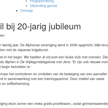
Programmering
Uitzending gemist
Omroep
l bij 20-jarig jubileum
pen
twintig jaar.
De Alphense vereniging werd in 2006 opgericht, blikt ter
en met de Japanse krijgskunst.
wel in het begin. We hadden al vrij snel een leuke club met mensen. Die
kido Alphen in
De Vrijdagmiddagshow met Jens
. 'Er zijn ook nieuwe me
 begin betrokken is.'
jd, maar het controleren en omleiden van de beweging van een aanvaller
end in samenwerking met een trainingspartner. Door middel van vaste
 en zelfbeheersing.
niging deze zomer een reeks gratis proeflessen, zodat geïnteresseerde