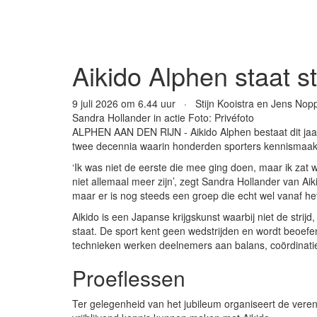
Aikido Alphen staat sti
9 juli 2026 om 6.44 uur · Stijn Kooistra en Jens Nop
Sandra Hollander in actie
Foto: Privéfoto
ALPHEN AAN DEN RIJN - Aikido Alphen bestaat dit jaar 
twee decennia waarin honderden sporters kennismaakt
‘Ik was niet de eerste die mee ging doen, maar ik zat 
niet allemaal meer zijn’, zegt Sandra Hollander van Ai
maar er is nog steeds een groep die echt wel vanaf het
Aikido is een Japanse krijgskunst waarbij niet de stri
staat. De sport kent geen wedstrijden en wordt beoef
technieken werken deelnemers aan balans, coördinatie
Proeflessen
Ter gelegenheid van het jubileum organiseert de vere