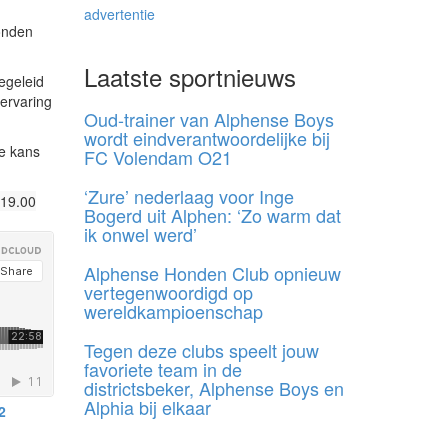
advertentie
onden
Laatste sportnieuws
egeleid
 ervaring
Oud-trainer van Alphense Boys
wordt eindverantwoordelijke bij
de kans
FC Volendam O21
‘Zure’ nederlaag voor Inge
 19.00
Bogerd uit Alphen: ‘Zo warm dat
ik onwel werd’
Alphense Honden Club opnieuw
vertegenwoordigd op
wereldkampioenschap
Tegen deze clubs speelt jouw
favoriete team in de
districtsbeker, Alphense Boys en
Alphia bij elkaar
2